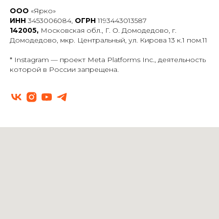
ООО
«Ярко»
ИНН
3453006084,
ОГРН
1193443013587
142005,
Московская обл., Г. О. Домодедово, г.
Домодедово, мкр. Центральный, ул. Кирова 13 к.1 пом.11
* Instagram — проект Meta Platforms Inc., деятельность
которой в России запрещена.